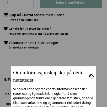
Legg i handlekurv
Kjøp nå - betal senere med Klarna
Trygg og enkel utsjekk
Gratis frakt over kr 1600 *
*med mindre annet er angitt på produktsiden
Vi sender innen 1-3 virkedager
(men ofte samme dag!)
Om informasjonskapsler på dette
nettstedet
INFORMASJON
Vi bruker egne og tredjeparts informasjonskapsler
Mønsterark fra Papirdesign - hel serie.
(cookies) og lignende teknologier for å sikre
grunnleggende funksjoner, generere statistikk, og for å
tilpasse markedsføring og annonser (inkludert deling
Inneholder 18 dobbeltsidige mønsterark med varierte