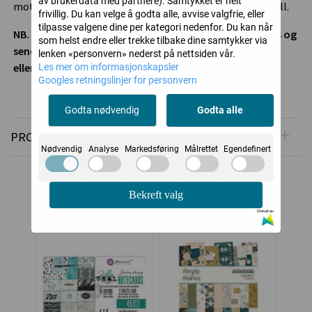
av brukerdata med partnere). Samtykket er helt
motiv som passer til vår, bryllup, konfirmasjon og fotball.
frivillig. Du kan velge å godta alle, avvise valgfrie, eller
tilpasse valgene dine per kategori nedenfor. Du kan når
NB. Av frakthensyn kan arkene bøyes lett når de pakkes og
som helst endre eller trekke tilbake dine samtykker via
sendes. Arkene tåler dette fint og får ingen synlig brett
lenken «personvern» nederst på nettsiden vår.
eller skade.
Les mer om informasjonskapsler
Googles retningslinjer for personvern
Godta nødvendig
Godta alle
PRODUSENT
Nødvendig
Analyse
Markedsføring
Målrettet
Egendefinert
Alternative produkter
Bekreft valg
Drevet av