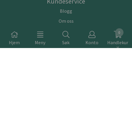
Kundeservice
Blogg
Om oss
Kontakt oss
0
Betingelser
Hjem
Meny
Søk
Konto
Handlekur
v
Personvern
Nyhetsbrev
Meld deg på nyhetsbrevet vårt for å få oppdateringer fra
oss.
Abonner på nyhetsbrev