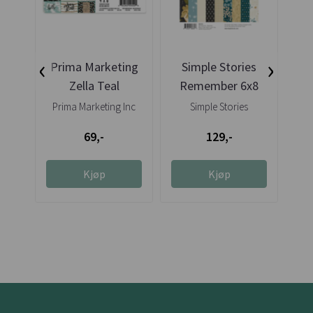
‹
›
Prima Marketing
Simple Stories
Zella Teal
Remember 6x8
Ha
Journaling
Paper Pad
Pa
Prima Marketing Inc
Simple Stories
Notecards
69,-
129,-
Kjøp
Kjøp