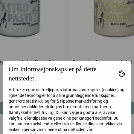
y create. Astro Paste Silver
Simon Hurley create. Astro 
Om informasjonskapsler på dette
Lining
Gold
nettstedet
Ranger
Ranger
Vi bruker egne og tredjeparts informasjonskapsler (cookies) og
99,-
99,-
lignende teknologier for å sikre grunnleggende funksjoner,
generere statistikk, og for å tilpasse markedsføring og
annonser (inkludert deling av brukerdata med partnere).
Kjøp
Kjøp
Samtykket er helt frivillig. Du kan velge å godta alle, avvise
valgfrie, eller tilpasse valgene dine per kategori nedenfor. Du
kan når som helst endre eller trekke tilbake dine samtykker via
lenken «personvern» nederst på nettsiden vår.