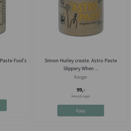
Paste Fool's
Simon Hurley create. Astro Paste
Slippery When ...
Ranger
99,-
Ikke på lager
Kjøp