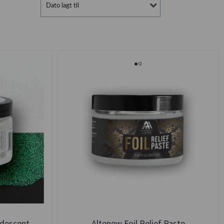
Dato lagt til
ridescent
Altenew Foil Relief Paste