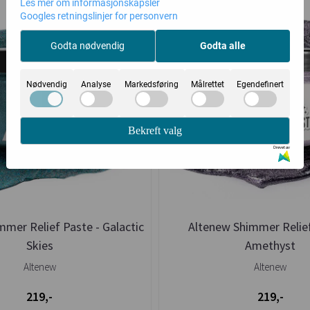
Les mer om informasjonskapsler
Googles retningslinjer for personvern
Godta nødvendig
Godta alle
Nødvendig
Analyse
Markedsføring
Målrettet
Egendefinert
Bekreft valg
Drevet av
mer Relief Paste - Galactic
Altenew Shimmer Relief
Skies
Amethyst
Altenew
Altenew
219,-
219,-