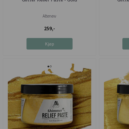
Altenew
259,-
Kjøp