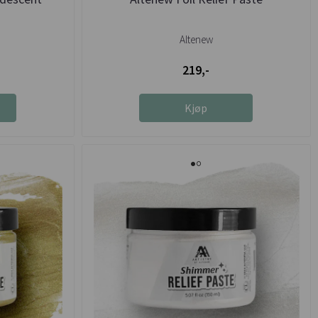
Altenew
219,-
Kjøp