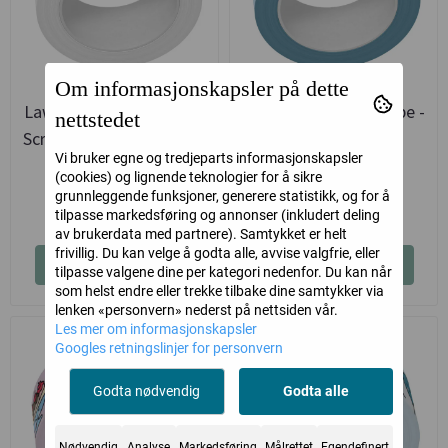
Om informasjonskapsler på dette
Lawn Fawn Washi Tape -
Lawn Fawn Washi Tape -
nettstedet
Scripty Sayings Shimmer
Pool Party
Vi bruker egne og tredjeparts informasjonskapsler
Lawn Fawn
Lawn Fawn
(cookies) og lignende teknologier for å sikre
grunnleggende funksjoner, generere statistikk, og for å
79,-
79,-
tilpasse markedsføring og annonser (inkludert deling
av brukerdata med partnere). Samtykket er helt
frivillig. Du kan velge å godta alle, avvise valgfrie, eller
Kjøp
Kjøp
tilpasse valgene dine per kategori nedenfor. Du kan når
som helst endre eller trekke tilbake dine samtykker via
lenken «personvern» nederst på nettsiden vår.
Les mer om informasjonskapsler
Googles retningslinjer for personvern
Godta nødvendig
Godta alle
Nødvendig
Analyse
Markedsføring
Målrettet
Egendefinert