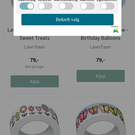
Bekreft valg
Drevet av
Lawn Fawn Washi Tape -
Lawn Fawn Washi Tape -
Sweet Treats
Birthday Balloons
Lawn Fawn
Lawn Fawn
79,-
79,-
Ikke på lager
Kjøp
Kjøp