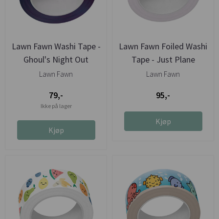
Lawn Fawn Washi Tape -
Lawn Fawn Foiled Washi
Ghoul's Night Out
Tape - Just Plane
Awesome
Lawn Fawn
Lawn Fawn
79,-
95,-
Ikke på lager
Kjøp
Kjøp