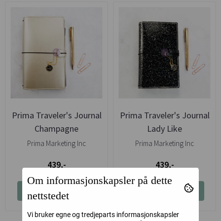
Prima Traveler's Journal
Prima Traveler's Journal
Champagne
Lady Like
Prima Marketing Inc
Prima Marketing Inc
439,-
439,-
Om informasjonskapsler på dette
Kjøp
Kjøp
nettstedet
Vi bruker egne og tredjeparts informasjonskapsler