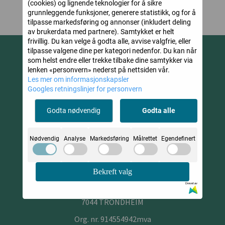
(cookies) og lignende teknologier for å sikre
grunnleggende funksjoner, generere statistikk, og for å
tilpasse markedsføring og annonser (inkludert deling
av brukerdata med partnere). Samtykket er helt
frivillig. Du kan velge å godta alle, avvise valgfrie, eller
tilpasse valgene dine per kategori nedenfor. Du kan når
som helst endre eller trekke tilbake dine samtykker via
Papiria
lenken «personvern» nederst på nettsiden vår.
Les mer om informasjonskapsler
© 2026 Papiria - Powered by
Mystore.no
Googles retningslinjer for personvern
Godta nødvendig
Godta alle
Om oss
Nødvendig
Analyse
Markedsføring
Målrettet
Egendefinert
Papiria
Bekreft valg
Sirkus Shopping 3. etg.
Falkenborgvegen 9
Drevet av
7044 TRONDHEIM
Org. nr. 914554942mva