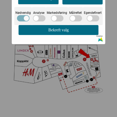
Nødvendig
Analyse
Markedsføring
Målrettet
Egendefinert
Bekreft valg
Drevet av