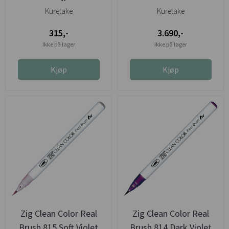
lavendel
Kuretake
Kuretake
315,-
3.690,-
Ikke på lager
Ikke på lager
Kjøp
Kjøp
Zig Clean Color Real
Zig Clean Color Real
Brush 815 Soft Violet
Brush 814 Dark Violet