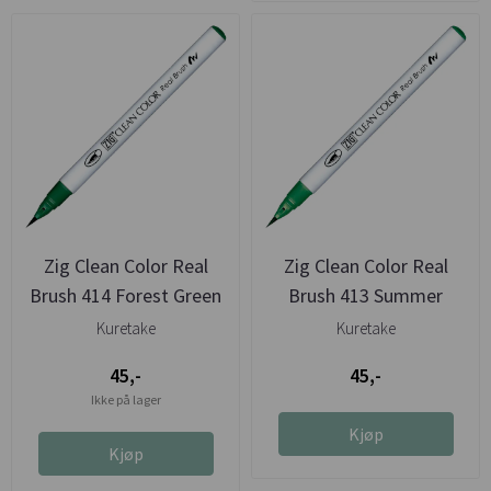
Zig Clean Color Real
Zig Clean Color Real
Brush 414 Forest Green
Brush 413 Summer
Green
Kuretake
Kuretake
45,-
45,-
Ikke på lager
Kjøp
Kjøp