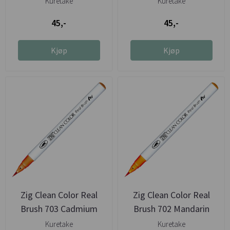
Kuretake
Kuretake
45,-
45,-
Kjøp
Kjøp
Zig Clean Color Real
Zig Clean Color Real
Brush 703 Cadmium
Brush 702 Mandarin
Orange
Orange
Kuretake
Kuretake