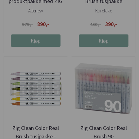
produktpakke med ZIG
Brush tusjpakke
Altenew
Kuretake
890,-
390,-
979,-
450,-
Kjøp
Kjøp
Zig Clean Color Real
Zig Clean Color Real
Brush tusjpakke -
Brush 90