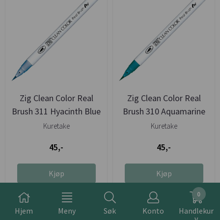
Zig Clean Color Real
Zig Clean Color Real
Brush 311 Hyacinth Blue
Brush 310 Aquamarine
Kuretake
Kuretake
45,-
45,-
Kjøp
Kjøp
0
Hjem
Meny
Søk
Konto
Handlekur
v