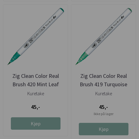
Zig Clean Color Real
Zig Clean Color Real
Brush 420 Mint Leaf
Brush 419 Turquoise
Mint
Kuretake
Kuretake
45,-
45,-
Ikke på lager
Kjøp
Kjøp