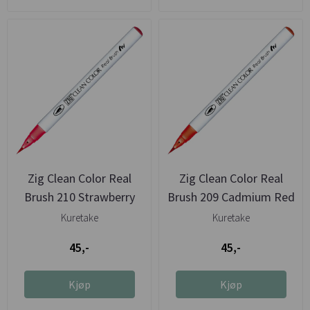
Zig Clean Color Real
Zig Clean Color Real
Brush 210 Strawberry
Brush 209 Cadmium Red
Red
Kuretake
Kuretake
45,-
45,-
Kjøp
Kjøp