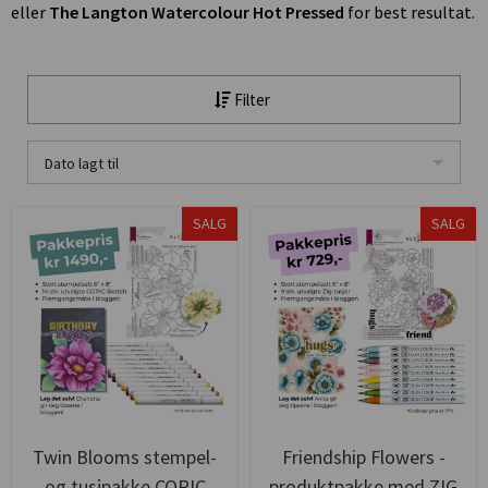
eller
The Langton Watercolour Hot Pressed
for best resultat.
Filter
Dato lagt til
SALG
SALG
Twin Blooms stempel-
Friendship Flowers -
og tusjpakke COPIC
produktpakke med ZIG