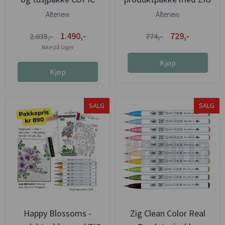
Altenew
Altenew
1.490,-
729,-
2.035,-
774,-
Ikke på lager
Kjøp
Kjøp
SALG
SALG
Happy Blossoms -
Zig Clean Color Real