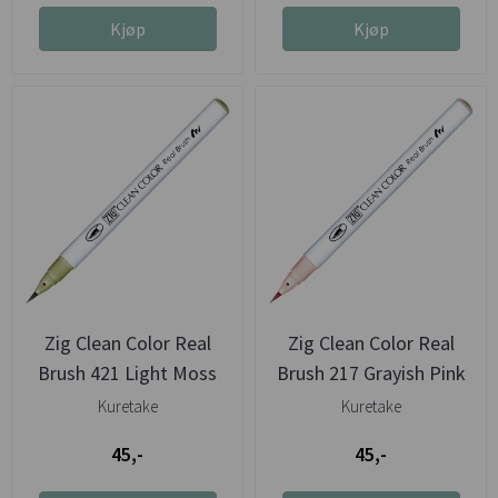
Kjøp
Kjøp
Zig Clean Color Real
Zig Clean Color Real
Brush 421 Light Moss
Brush 217 Grayish Pink
Green
Kuretake
Kuretake
45,-
45,-