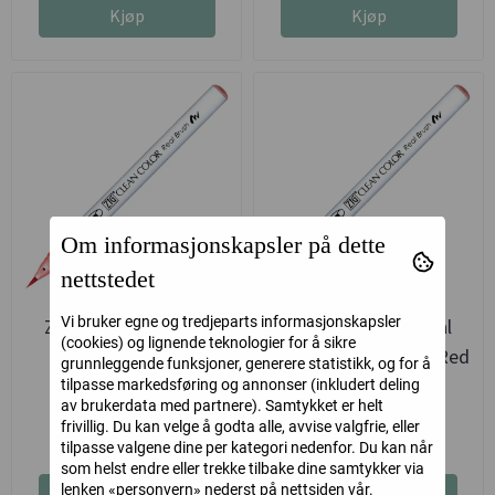
Kjøp
Kjøp
Om informasjonskapsler på dette
nettstedet
Vi bruker egne og tredjeparts informasjonskapsler
Zig Clean Color Real
Zig Clean Color Real
(cookies) og lignende teknologier for å sikre
Brush 216 Bright
Brush 215 Flamingo Red
grunnleggende funksjoner, generere statistikk, og for å
Flamingo
tilpasse markedsføring og annonser (inkludert deling
Kuretake
Kuretake
av brukerdata med partnere). Samtykket er helt
frivillig. Du kan velge å godta alle, avvise valgfrie, eller
45,-
45,-
tilpasse valgene dine per kategori nedenfor. Du kan når
som helst endre eller trekke tilbake dine samtykker via
lenken «personvern» nederst på nettsiden vår.