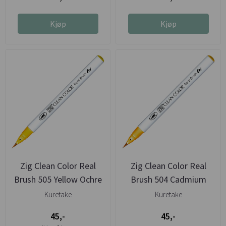
Kjøp
Kjøp
Zig Clean Color Real
Zig Clean Color Real
Brush 505 Yellow Ochre
Brush 504 Cadmium
Yellow
Kuretake
Kuretake
45,-
45,-