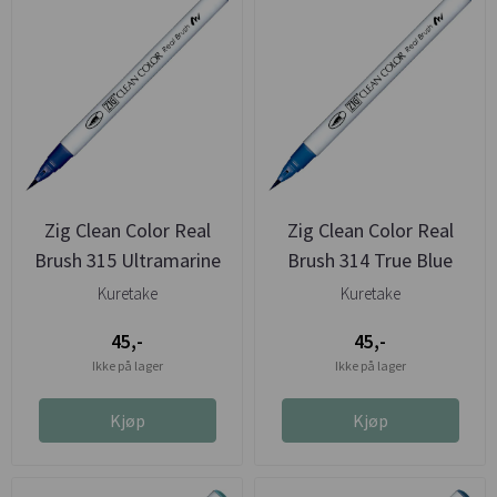
Zig Clean Color Real
Zig Clean Color Real
Brush 315 Ultramarine
Brush 314 True Blue
Blue
Kuretake
Kuretake
45,-
45,-
Ikke på lager
Ikke på lager
Kjøp
Kjøp