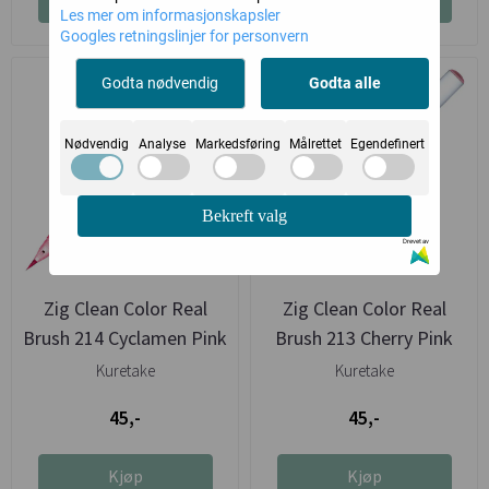
Kjøp
Kjøp
Les mer om informasjonskapsler
Googles retningslinjer for personvern
Godta nødvendig
Godta alle
Nødvendig
Analyse
Markedsføring
Målrettet
Egendefinert
Bekreft valg
Drevet av
Zig Clean Color Real
Zig Clean Color Real
Brush 214 Cyclamen Pink
Brush 213 Cherry Pink
Kuretake
Kuretake
45,-
45,-
Kjøp
Kjøp