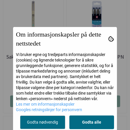
Om informasjonskapsler på dette
nettstedet
Vi bruker egne og tredjeparts informasjonskapsler
Sakura Pigma Micron PN
Sakura Pigma Micron PN
(cookies) og lignende teknologier for å sikre
Sepia
sett 3 - Craft
grunnleggende funksjoner, generere statistikk, og for å
tilpasse markedsføring og annonser (inkludert deling
Sakura
Sakura
av brukerdata med partnere). Samtykket er helt
frivillig. Du kan velge å godta alle, avvise valgfrie, eller
46,-
99,-
tilpasse valgene dine per kategori nedenfor. Du kan når
som helst endre eller trekke tilbake dine samtykker via
lenken «personvern» nederst på nettsiden vår.
Kjøp
Kjøp
Les mer om informasjonskapsler
Googles retningslinjer for personvern
Godta nødvendig
Godta alle