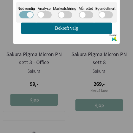
Nødvendig
Analyse
Markedsføring
Målrettet
Egendefinert
Bekreft valg
Drevet av
Sakura Pigma Micron PN
Sakura Pigma Micron PN
sett 3 - Office
sett 8
Sakura
Sakura
99,-
269,-
Ikke på lager
Kjøp
Kjøp