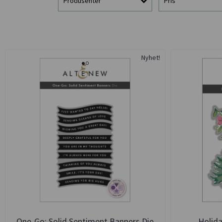
Produsenter
Pris
Nyhet!
One-Go: Solid Sentiment Banners Die
Holid