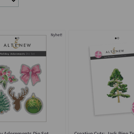
Nyhet!
ay Adornments Die Set
Creative Cuts: Jack Pine T