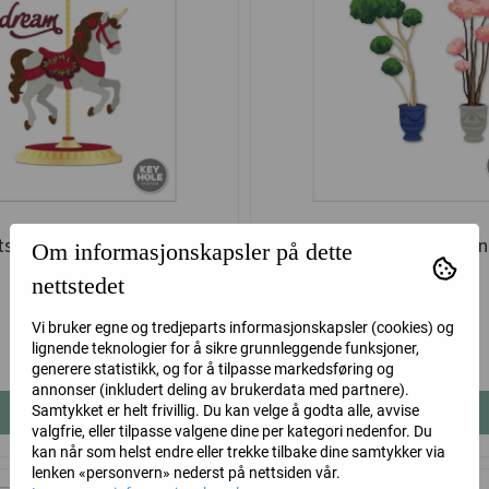
ts: Wondrous Ride Layering
Pom Pom Trees Layerin
Om informasjonskapsler på dette
Die Set
nettstedet
Altenew
Altenew
Vi bruker egne og tredjeparts informasjonskapsler (cookies) og
lignende teknologier for å sikre grunnleggende funksjoner,
459,-
559,-
generere statistikk, og for å tilpasse markedsføring og
annonser (inkludert deling av brukerdata med partnere).
Samtykket er helt frivillig. Du kan velge å godta alle, avvise
Kjøp
Kjøp
valgfrie, eller tilpasse valgene dine per kategori nedenfor. Du
kan når som helst endre eller trekke tilbake dine samtykker via
lenken «personvern» nederst på nettsiden vår.