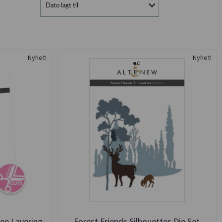
Dato lagt til
Nyhet!
Nyhet!
ree Layering
Forest Friends Silhouettes Die Set