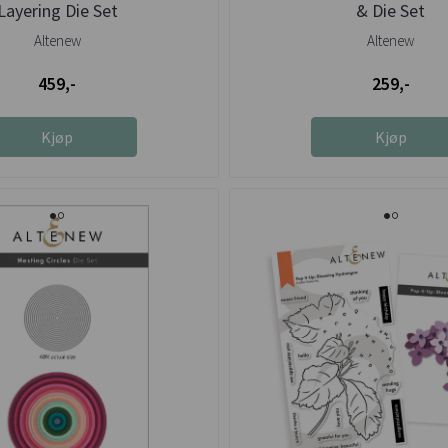
Layering Die Set
& Die Set
Altenew
Altenew
459,-
259,-
Kjøp
Kjøp