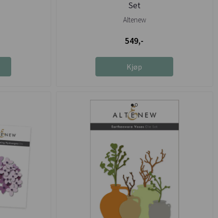
Set
Altenew
549,-
Kjøp