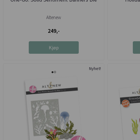
Altenew
249,-
Kjøp
Nyhet!