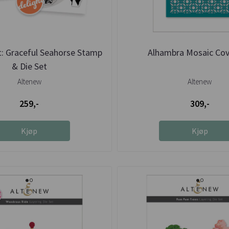
t: Graceful Seahorse Stamp
Alhambra Mosaic Cov
& Die Set
Altenew
Altenew
259,-
309,-
Kjøp
Kjøp