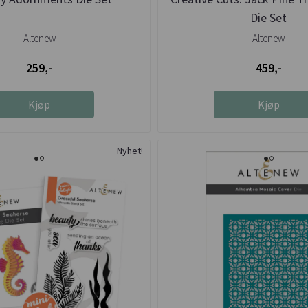
Die Set
Altenew
Altenew
259,-
459,-
Kjøp
Kjøp
Nyhet!