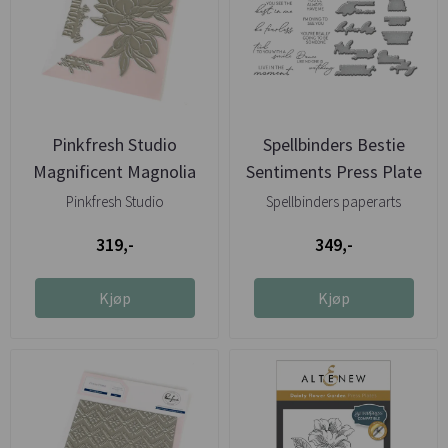
Pinkfresh Studio
Spellbinders Bestie
Magnificent Magnolia
Sentiments Press Plate
press plate
& Die
Pinkfresh Studio
Spellbinders paperarts
319,-
349,-
Kjøp
Kjøp