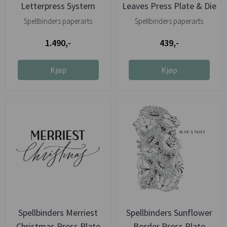
Letterpress System
Leaves Press Plate & Die
Set
Spellbinders paperarts
Spellbinders paperarts
1.490,-
439,-
Kjøp
Kjøp
Spellbinders Merriest
Spellbinders Sunflower
Christmas Press Plate
Border Press Plate