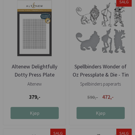
SALG
Altenew Delightfully
Spellbinders Wonder of
Dotty Press Plate
Oz Pressplate & Die - Tin
...
Altenew
Spellbinders paperarts
379,-
472,-
590,-
Kjøp
Kjøp
SALG
SALG