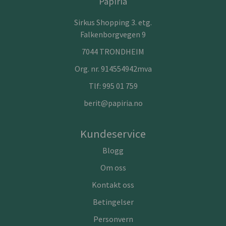
Papiria
Sirkus Shopping 3. etg.
Falkenborgvegen 9
7044 TRONDHEIM
Org. nr. 914554942mva
Tlf:
995 01 759
berit@papiria.no
Kundeservice
Blogg
Om oss
Kontakt oss
Betingelser
Personvern