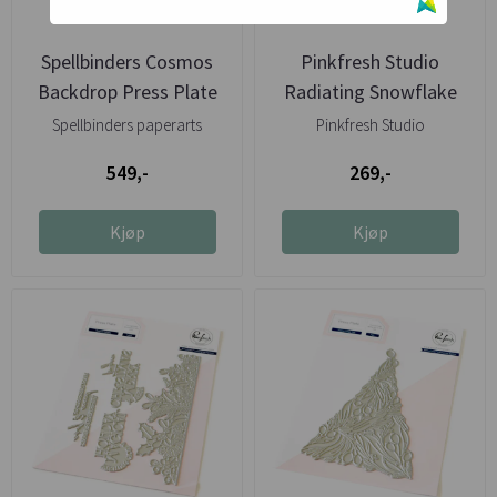
Spellbinders Cosmos
Pinkfresh Studio
Backdrop Press Plate
Radiating Snowflake
Bundle
press plate
Spellbinders paperarts
Pinkfresh Studio
549,-
269,-
Kjøp
Kjøp