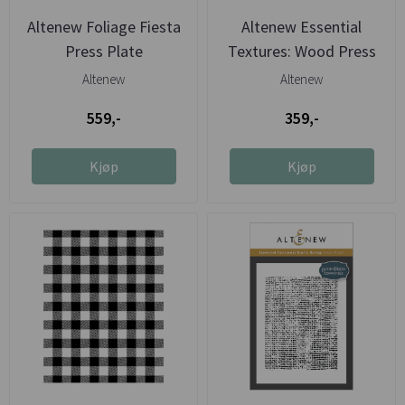
Altenew Foliage Fiesta
Altenew Essential
Press Plate
Textures: Wood Press
Plate
Altenew
Altenew
559,-
359,-
Kjøp
Kjøp