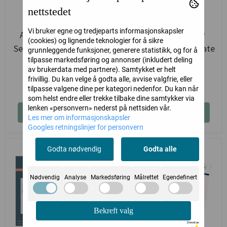
nettstedet
Vi bruker egne og tredjeparts informasjonskapsler
Altenew Celebration
Spellbinders Peony
(cookies) og lignende teknologier for å sikre
Sentiments Press Plate
Background Press Plate
grunnleggende funksjoner, generere statistikk, og for å
tilpasse markedsføring og annonser (inkludert deling
& Die ...
Altenew
Spellbinders paperarts
av brukerdata med partnere). Samtykket er helt
frivillig. Du kan velge å godta alle, avvise valgfrie, eller
349,-
349,-
tilpasse valgene dine per kategori nedenfor. Du kan når
som helst endre eller trekke tilbake dine samtykker via
lenken «personvern» nederst på nettsiden vår.
Kjøp
Kjøp
Les mer om informasjonskapsler
Googles retningslinjer for personvern
Godta nødvendig
Godta alle
Nødvendig
Analyse
Markedsføring
Målrettet
Egendefinert
Bekreft valg
Drevet av