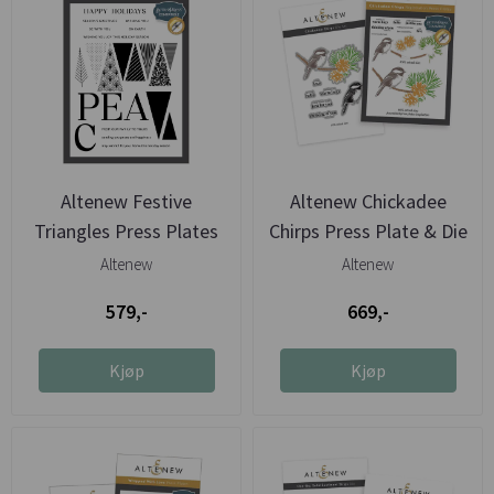
Altenew Festive
Altenew Chickadee
Triangles Press Plates
Chirps Press Plate & Die
Bundle
Altenew
Altenew
579,-
669,-
Kjøp
Kjøp