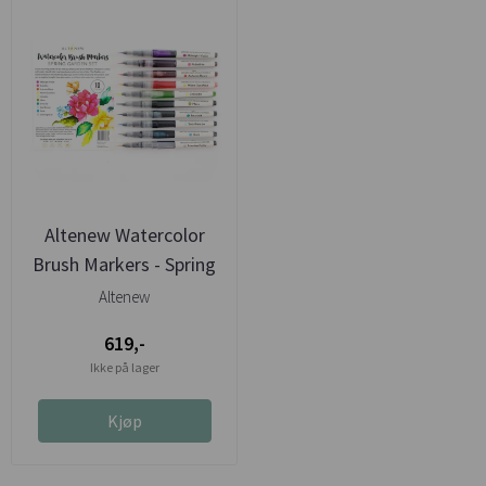
Altenew Watercolor
Brush Markers - Spring
Garden ...
Altenew
619,-
Ikke på lager
Kjøp