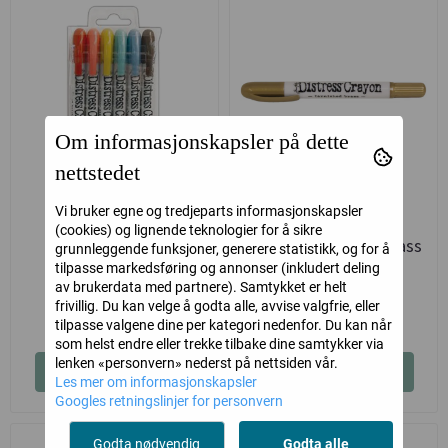
Om informasjonskapsler på dette
nettstedet
Vi bruker egne og tredjeparts informasjonskapsler
Tim Holtz Distress
Tim Holtz Distress
(cookies) og lignende teknologier for å sikre
Crayons #7
Crayon Tarnished Brass
grunnleggende funksjoner, generere statistikk, og for å
tilpasse markedsføring og annonser (inkludert deling
Tim Holtz
Tim Holtz
av brukerdata med partnere). Samtykket er helt
frivillig. Du kan velge å godta alle, avvise valgfrie, eller
169,-
35,-
tilpasse valgene dine per kategori nedenfor. Du kan når
som helst endre eller trekke tilbake dine samtykker via
lenken «personvern» nederst på nettsiden vår.
Kjøp
Kjøp
Les mer om informasjonskapsler
Googles retningslinjer for personvern
Godta nødvendig
Godta alle