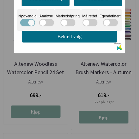
Nødvendig
Analyse
Markedsføring
Målrettet
Egendefinert
Bekreft valg
Drevet av
Altenew Woodless
Altenew Watercolor
Watercolor Pencil 24 Set
Brush Markers - Autumn
...
Altenew
Altenew
699,-
619,-
Ikke på lager
Kjøp
Kjøp