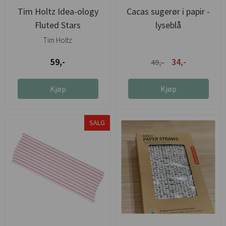
Tim Holtz Idea-ology
Cacas sugerør i papir -
Fluted Stars
lyseblå
Tim Holtz
59,-
34,-
49,-
Kjøp
Kjøp
SALG