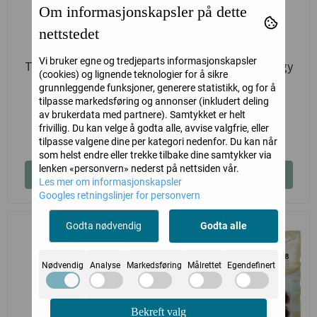
Om informasjonskapsler på dette
nettstedet
Vi bruker egne og tredjeparts informasjonskapsler
Tim Holtz Idea-ology
Tim Holtz Idea-ology
(cookies) og lignende teknologier for å sikre
Typed Tokens -
Measurements
grunnleggende funksjoner, generere statistikk, og for å
tilpasse markedsføring og annonser (inkludert deling
Halloween
Tim Holtz
Tim Holtz
av brukerdata med partnere). Samtykket er helt
frivillig. Du kan velge å godta alle, avvise valgfrie, eller
89,-
95,-
tilpasse valgene dine per kategori nedenfor. Du kan når
som helst endre eller trekke tilbake dine samtykker via
lenken «personvern» nederst på nettsiden vår.
Kjøp
Kjøp
Les mer om informasjonskapsler
Googles retningslinjer for personvern
Godta nødvendig
Godta alle
Nødvendig
Analyse
Markedsføring
Målrettet
Egendefinert
Bekreft valg