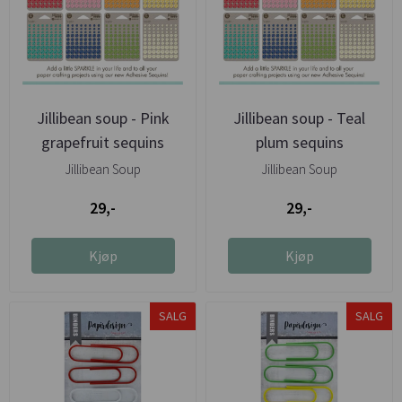
Jillibean soup - Pink
Jillibean soup - Teal
grapefruit sequins
plum sequins
Jillibean Soup
Jillibean Soup
29,-
29,-
Kjøp
Kjøp
SALG
SALG