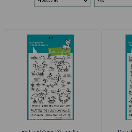
Produsenter
Pris
Highland Cows! Stamp Set
Make 