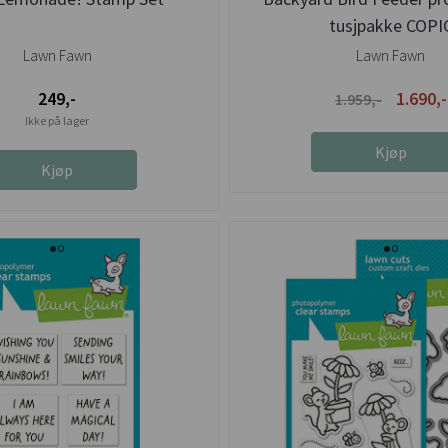
tusjpakke COPI
Lawn Fawn
Lawn Fawn
249,-
1.690,-
1.959,-
Ikke på lager
Kjøp
Kjøp