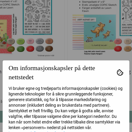
Om informasjonskapsler på dette
in the Desert stempel- og
Kanga-rrific stempel- og
nettstedet
tusjpakke ...
COPIC
Lawn Fawn
Lawn Fawn
Vi bruker egne og tredjeparts informasjonskapsler (cookies) og
lignende teknologier for å sikre grunnleggende funksjoner,
generere statistikk, og for å tilpasse markedsføring og
1.190,-
990,-
1.439,-
1.191,-
annonser (inkludert deling av brukerdata med partnere).
Samtykket er helt frivillig. Du kan velge å godta alle, avvise
Kjøp
Kjøp
valgfrie, eller tilpasse valgene dine per kategori nedenfor. Du
kan når som helst endre eller trekke tilbake dine samtykker via
lenken «personvern» nederst på nettsiden vår.