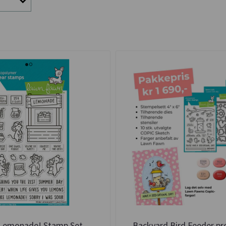
Lemonade! Stamp Set
Backyard Bird Feeder pr