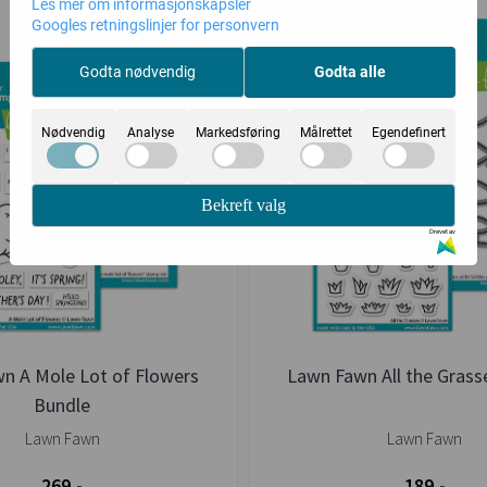
Les mer om informasjonskapsler
Googles retningslinjer for personvern
Godta nødvendig
Godta alle
Nødvendig
Analyse
Markedsføring
Målrettet
Egendefinert
Bekreft valg
Drevet av
n A Mole Lot of Flowers
Lawn Fawn All the Grass
Bundle
Lawn Fawn
Lawn Fawn
269,-
189,-