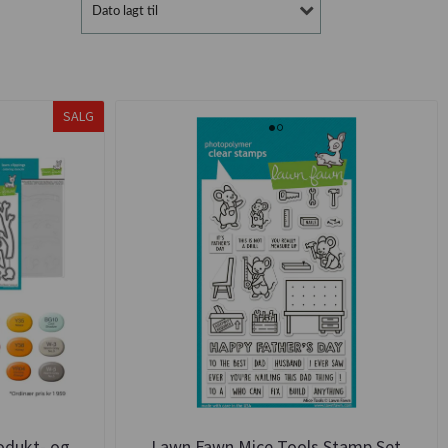
Dato lagt til
SALG
odukt- og
Lawn Fawn Mice Tools Stamp Set