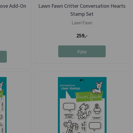
Love Add-On
Lawn Fawn Critter Conversation Hearts
Stamp Set
Lawn Fawn
259,-
Kjøp