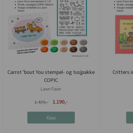
Carrot 'bout You stempel- og tusjpakke
Critters 
COPIC
Lawn Fawn
1.190,-
1.439,-
Kjøp