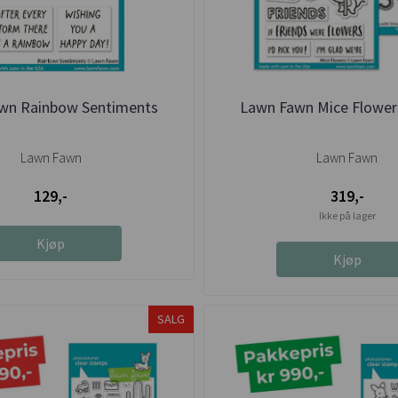
wn Rainbow Sentiments
Lawn Fawn Mice Flower
Lawn Fawn
Lawn Fawn
129,-
319,-
Ikke på lager
Kjøp
Kjøp
SALG