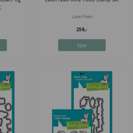
C
Lawn Fawn
259,-
Kjøp