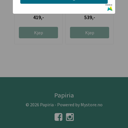
Landscape Dies
Lawn Fawn
Lawn Fawn
Drevet av
419,-
539,-
Kjøp
Kjøp
Papiria
© 2026 Papiria - Powered by
Mystore.no