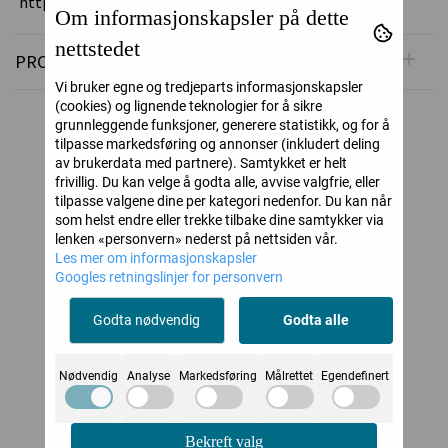
https://www.papirdesign.no/
Om informasjonskapsler på dette
nettstedet
PRODUSENT
Vi bruker egne og tredjeparts informasjonskapsler
(cookies) og lignende teknologier for å sikre
grunnleggende funksjoner, generere statistikk, og for å
Alternative produkter
tilpasse markedsføring og annonser (inkludert deling
av brukerdata med partnere). Samtykket er helt
frivillig. Du kan velge å godta alle, avvise valgfrie, eller
tilpasse valgene dine per kategori nedenfor. Du kan når
som helst endre eller trekke tilbake dine samtykker via
lenken «personvern» nederst på nettsiden vår.
Les mer om informasjonskapsler
Googles retningslinjer for personvern
Godta nødvendig
Godta alle
Nødvendig
Analyse
Markedsføring
Målrettet
Egendefinert
‹
›
Grassy Pasture
Lawn Fawn Swivel
Pap
Backdrop:
Surprise Dies
Bekreft valg