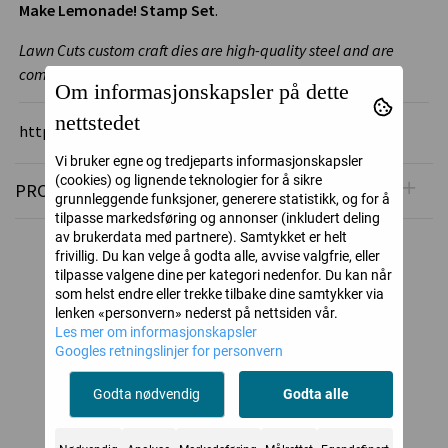
Make Lemonade! Stamp Set
.
Lawn Cuts custom craft dies are high-quality steel and are
compatible with most die cutting machines!
Om informasjonskapsler på dette
nettstedet
https://www.lawnfawn.com/
Vi bruker egne og tredjeparts informasjonskapsler
(cookies) og lignende teknologier for å sikre
PRODUSENT
grunnleggende funksjoner, generere statistikk, og for å
tilpasse markedsføring og annonser (inkludert deling
av brukerdata med partnere). Samtykket er helt
frivillig. Du kan velge å godta alle, avvise valgfrie, eller
Alternative produkter
tilpasse valgene dine per kategori nedenfor. Du kan når
som helst endre eller trekke tilbake dine samtykker via
lenken «personvern» nederst på nettsiden vår.
Les mer om informasjonskapsler
Googles retningslinjer for personvern
Godta nødvendig
Godta alle