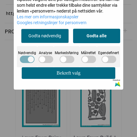
som helst endre eller trekke tilbake dine samtykker via
lenken «personvern» nederst på nettsiden vår.
https://www.lawnfawn.com/
Les mer om informasjonskapsler
Googles retningslinjer for personvern
PRODUSENT
Godta nødvendig
Godta alle
Alternative produkter
Nødvendig
Analyse
Markedsføring
Målrettet
Egendefinert
Bekreft valg
Drevet av