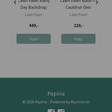
‹
›
Lawn Fawn Rainy
Lawn Fawn Build-A-
Law
Day Backdrop:
Cauldron Dies
D
Portrait Die
Lawn Fawn
Lawn Fawn
449,-
229,-
Kjøp
Kjøp
Papiria
© 2026 Papiria - Powered by
Mystore.no