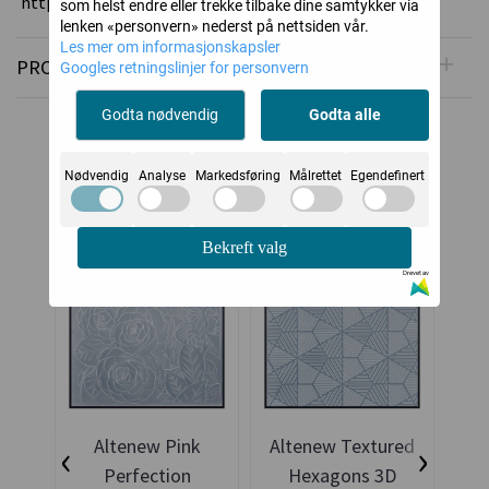
https://altenew.com
som helst endre eller trekke tilbake dine samtykker via
lenken «personvern» nederst på nettsiden vår.
Les mer om informasjonskapsler
PRODUSENT
Googles retningslinjer for personvern
Godta nødvendig
Godta alle
Alternative produkter
Nødvendig
Analyse
Markedsføring
Målrettet
Egendefinert
Bekreft valg
Drevet av
‹
›
Altenew Pink
Altenew Textured
Al
Perfection
Hexagons 3D