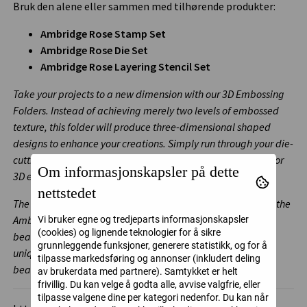
Bruk den alene eller sammen med tilhørende produkter:
Ambridge Rose Stamp Set
Ambridge Rose Die Set
Ambridge Rose Layering Stencil Set
Take your projects to a new dimension with our 3D Embossing
Folders. Instead of achieving merely two levels of embossed
texture, this folder will produce three-dimensional shaped
designs to enhance your creations. Simply run through your die-
cutting machine following the manufacturer's instructions for
Om informasjonskapsler på dette
3D embossing folders, and you're all set!
nettstedet
The Ambridge Bouquet 3D Embossing Folder complements the
Ambridge Rose Stamp, Die and Stencil Sets, and features 3
Vi bruker egne og tredjeparts informasjonskapsler
(cookies) og lignende teknologier for å sikre
beautiful Ambridge Roses hanging from a branch. Create
grunnleggende funksjoner, generere statistikk, og for å
unique backgrounds and color in by blending ink to create
tilpasse markedsføring og annonser (inkludert deling
beautiful artwork for your projects.
av brukerdata med partnere). Samtykket er helt
frivillig. Du kan velge å godta alle, avvise valgfrie, eller
tilpasse valgene dine per kategori nedenfor. Du kan når