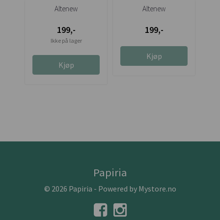
Camellia 3D
Embossing Folder
Em
Altenew
Altenew
Embossing ...
199,-
199,-
Ikke på lager
Kjøp
Kjøp
Papiria
© 2026 Papiria - Powered by
Mystore.no