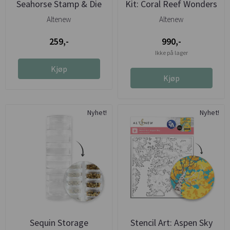
Seahorse Stamp & Die
Kit: Coral Reef Wonders
Set
Altenew
Altenew
259,-
990,-
Ikke på lager
Kjøp
Kjøp
Nyhet!
Nyhet!
Sequin Storage
Stencil Art: Aspen Sky