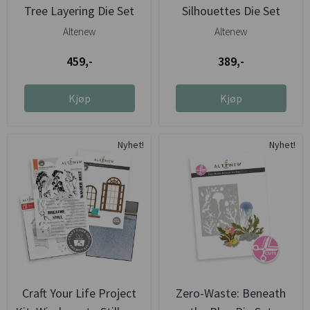
Tree Layering Die Set
Silhouettes Die Set
Altenew
Altenew
459,-
389,-
Kjøp
Kjøp
Nyhet!
Nyhet!
Craft Your Life Project
Zero-Waste: Beneath