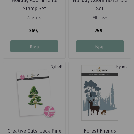
Holiday Adornments
Holiday Adornments Die
Stamp Set
Set
Altenew
Altenew
369,-
259,-
Kjøp
Kjøp
Nyhet!
Nyhet!
Creative Cuts: Jack Pine
Forest Friends