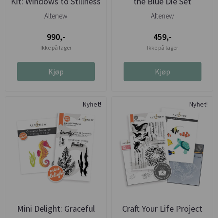
Kit: Windows to Stillness
the Blue Die Set
Altenew
Altenew
990,-
459,-
Ikke på lager
Ikke på lager
Kjøp
Kjøp
Nyhet!
Nyhet!
Mini Delight: Graceful
Craft Your Life Project