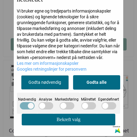
Ladybug Bundle
Card Front Dies
Vi bruker egne og tredjeparts informasjonskapsler
Concord & 9th
Concord & 9th
(cookies) og lignende teknologier for å sikre
grunnleggende funksjoner, generere statistikk, og for å
690,-
319,-
tilpasse markedsføring og annonser (inkludert deling
av brukerdata med partnere). Samtykket er helt
frivillig. Du kan velge å godta alle, avvise valgfrie, eller
Kjøp
Kjøp
tilpasse valgene dine per kategori nedenfor. Du kan når
som helst endre eller trekke tilbake dine samtykker via
lenken «personvern» nederst på nettsiden vår.
Les mer om informasjonskapsler
Googles retningslinjer for personvern
Godta nødvendig
Godta alle
Nødvendig
Analyse
Markedsføring
Målrettet
Egendefinert
Bekreft valg
Drevet av
Concord & 9th Layered
Concord & 9th Bouquet