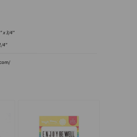
" x 3/4"
1/4"
.com/