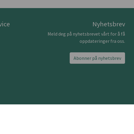
vice
Nyhetsbrev
Meld deg på nyhetsbrevet vårt for å få
oppdateringer fra oss.
Abonner på nyhetsbrev