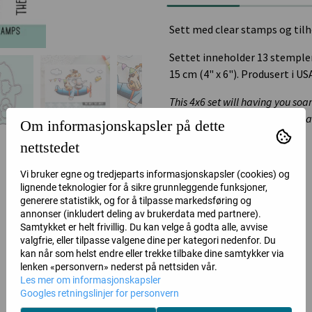
Sett med clear stamps og tilh
Settet inneholder 13 stempler
15 cm (4" x 6"). Produsert i US
This 4x6 set will having you so
supporting sentiments and small 
Om informasjonskapsler på dette
coordinating So Fly dies.
nettstedet
Main Image - 3 3/4" x 3"
Vi bruker egne og tredjeparts informasjonskapsler (cookies) og
lignende teknologier for å sikre grunnleggende funksjoner,
Bird - 5/8" x 3/4"
generere statistikk, og for å tilpasse markedsføring og
annonser (inkludert deling av brukerdata med partnere).
Banner - 2 1/4" x 1/2"
Samtykket er helt frivillig. Du kan velge å godta alle, avvise
valgfrie, eller tilpasse valgene dine per kategori nedenfor. Du
Large Cloud - 1 1/8" x 5/8"
kan når som helst endre eller trekke tilbake dine samtykker via
lenken «personvern» nederst på nettsiden vår.
Medium Cloud - 7/8" x 1/2"
Les mer om informasjonskapsler
Googles retningslinjer for personvern
Small Cloud - 1/2" x 3/8"