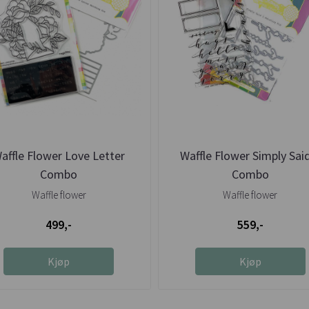
affle Flower Love Letter
Waffle Flower Simply Sai
Combo
Combo
Waffle flower
Waffle flower
499,-
559,-
Kjøp
Kjøp