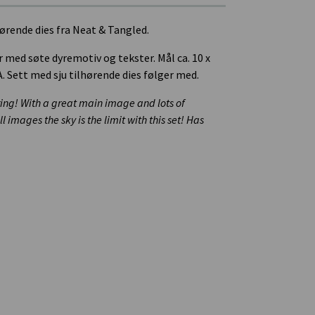
ørende dies fra Neat & Tangled.
 med søte dyremotiv og tekster. Mål ca. 10 x
A. Sett med sju tilhørende dies følger med.
aring! With a great main image and lots of
images the sky is the limit with this set! Has