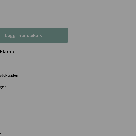
Legg i handlekurv
 Klarna
roduktsiden
ger
t