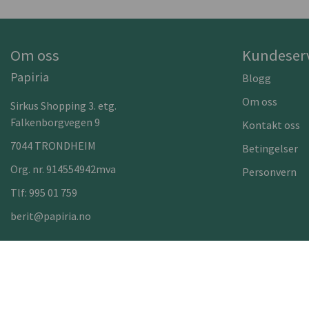
Om oss
Kundeser
Papiria
Blogg
Om oss
Sirkus Shopping 3. etg.
Falkenborgvegen 9
Kontakt oss
7044 TRONDHEIM
Betingelser
Org. nr. 914554942mva
Personvern
Tlf:
995 01 759
berit@papiria.no