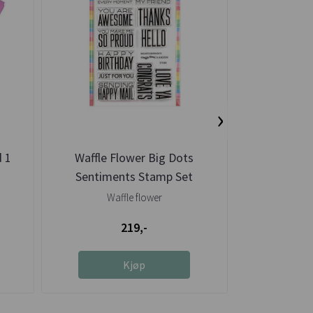
›
d 1
Waffle Flower Big Dots
Waffle Flow
Sentiments Stamp Set
Waffle flower
Wa
219,-
Kjøp