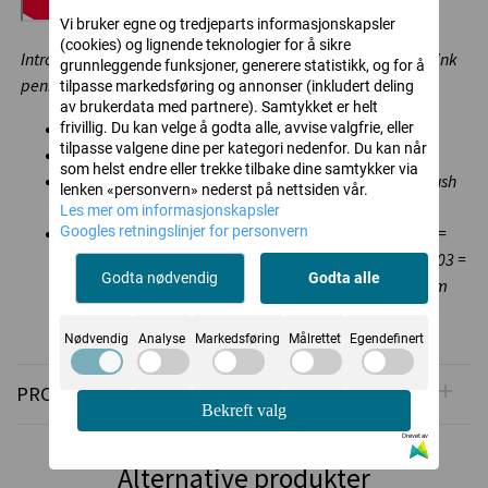
Vi bruker egne og tredjeparts informasjonskapsler
(cookies) og lignende teknologier for å sikre
Introduced in 1982 as the pioneer of water-based pigment ink
grunnleggende funksjoner, generere statistikk, og for å
pen.
tilpasse markedsføring og annonser (inkludert deling
av brukerdata med partnere). Samtykket er helt
Ink dries quickly.
frivillig. Du kan velge å godta alle, avvise valgfrie, eller
tilpasse valgene dine per kategori nedenfor. Du kan når
Ink does not bleed through the thinnest paper.
som helst endre eller trekke tilbake dine samtykker via
Ideal for drawing before painting by KOI Coloring Brush
lenken «personvern» nederst på nettsiden vår.
Pen and/or Water Colors.
Les mer om informasjonskapsler
Googles retningslinjer for personvern
8 ultra-fine plastic drawing nib sizes. Line width: 003 =
0.15mm, 005 = 0.20mm, 01 = 0.25mm, 02 = 0.30mm, 03 =
Godta nødvendig
Godta alle
0.35mm, 04 = 0.40mm, 05 = 0.45mm and 08 = 0.50mm
Nødvendig
Analyse
Markedsføring
Målrettet
Egendefinert
PRODUSENT
Bekreft valg
Drevet av
Alternative produkter