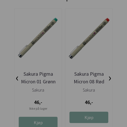
‹
›
Sakura Pigma
Sakura Pigma
Micron 01 Grønn
Micron 08 Rød
M
Sakura
Sakura
46,-
46,-
Ikke på lager
Kjøp
Kjøp