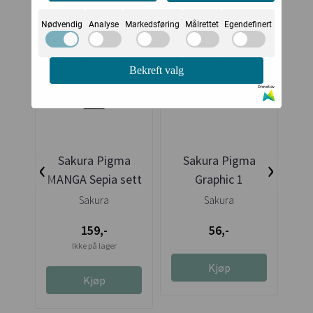
Nødvendig
Analyse
Markedsføring
Målrettet
Egendefinert
Bekreft valg
Drevet av
‹
›
Sakura Pigma
Sakura Pigma
MANGA Sepia sett
Graphic 1
Mi
Sakura
Sakura
159,-
56,-
Ikke på lager
Kjøp
Kjøp