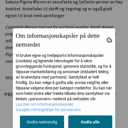
Sakura Pigma Micron er vannfaste og lysfaste penner av høy
kvalitet. Anbefales til skrift og tegning og er også godt
egnet til bruk med vannfarger.
Complete Manga tool set for archival-quality, hand-drawn
projects for Manga enthusiasts! The black Sakura PIGMA ink
Om informasjonskapsler på dette
will not bleed through paper and is lightfast. Set includes:
nettstedet
three Pigma Micron fine liners in different thicknesses, the
Pigma Brush, the Pigma Graphic 1 and the Sakura 0,7 mm
Vi bruker egne og tredjeparts informasjonskapsler
mechanical pencil.
(cookies) og lignende teknologier for å sikre
grunnleggende funksjoner, generere statistikk, og for å
tilpasse markedsføring og annonser (inkludert deling
https://www.craypas.com/global/
av brukerdata med partnere). Samtykket er helt
frivillig. Du kan velge å godta alle, avvise valgfrie, eller
tilpasse valgene dine per kategori nedenfor. Du kan når
som helst endre eller trekke tilbake dine samtykker via
PRODUSENT
lenken «personvern» nederst på nettsiden vår.
Les mer om informasjonskapsler
Googles retningslinjer for personvern
Alternative produkter
Godta nødvendig
Godta alle