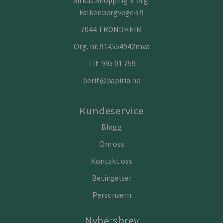
Sirkus Shopping 3. etg.
Falkenborgvegen 9
7044 TRONDHEIM
Org. nr. 914554942mva
Tlf:
995 01 759
berit@papiria.no
Kundeservice
Blogg
Om oss
Kontakt oss
Betingelser
Personvern
Nyhetsbrev