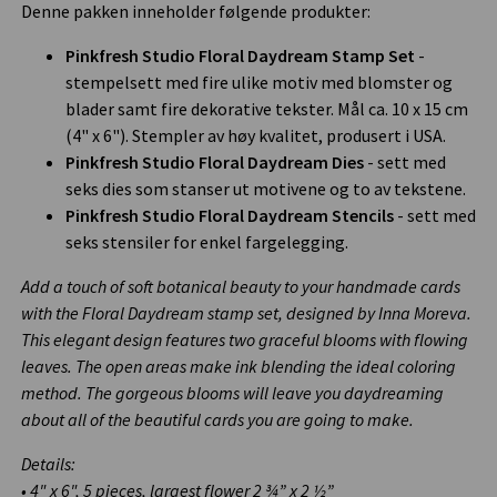
Denne pakken inneholder følgende produkter:
Pinkfresh Studio Floral Daydream Stamp Set
-
stempelsett med fire ulike motiv med blomster og
blader samt fire dekorative tekster. Mål ca. 10 x 15 cm
(4" x 6"). Stempler av høy kvalitet, produsert i USA.
Pinkfresh Studio Floral Daydream Dies
- sett med
seks dies som stanser ut motivene og to av tekstene.
Pinkfresh Studio Floral Daydream Stencils
- sett med
seks stensiler for enkel fargelegging.
Add a touch of soft botanical beauty to your handmade cards
with the Floral Daydream stamp set, designed by Inna Moreva.
This elegant design features two graceful blooms with flowing
leaves. The open areas make ink blending the ideal coloring
method. The gorgeous blooms will leave you daydreaming
about all of the beautiful cards you are going to make.
Details:
• 4" x 6", 5 pieces, largest flower 2 ¾” x 2 ½”