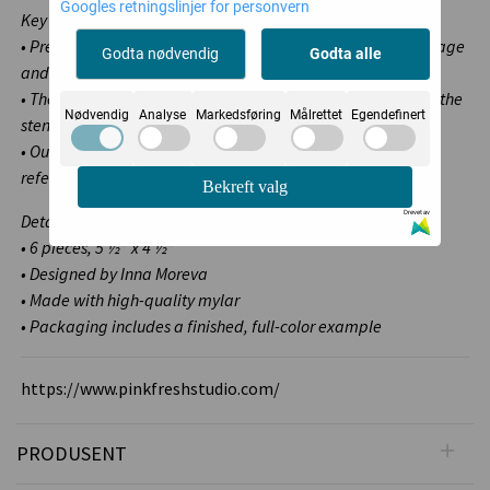
Googles retningslinjer for personvern
Key Features:
• Precision-cut designs align perfectly with the stamped image
Godta nødvendig
Godta alle
and feature crisp, clean stencil openings.
• The product name and registration marks are etched into the
Nødvendig
Analyse
Markedsføring
Målrettet
Egendefinert
stencil for easy identification and alignment.
• Our layering stencils are numbered, providing an easy
reference for the order in which to stencil them.
Bekreft valg
Drevet av
Details:
• 6 pieces, 5 ½” x 4 ½”
• Designed by Inna Moreva
• Made with high-quality mylar
• Packaging includes a finished, full-color example
https://www.pinkfreshstudio.com/
PRODUSENT