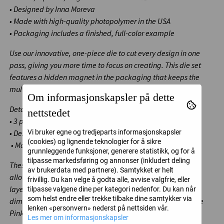
• Designed by Inna Moreva
• Made with high-quality photopolymer in the USA
• Packaging includes a finished, full-color example
Use our innovative, one-piece die to cut every design in one
pass, giving you more time to focus on creating. This die set
features a hidden magnet in the packaging that keeps the
multiple die pieces securely in place.
Om informasjonskapsler på dette
Details:
nettstedet
• 3 pieces, largest flower 2 ¾” x 2 ½”
Vi bruker egne og tredjeparts informasjonskapsler
• Designed by Inna Moreva
(cookies) og lignende teknologier for å sikre
• Made of high-quality steel
grunnleggende funksjoner, generere statistikk, og for å
tilpasse markedsføring og annonser (inkludert deling
These coordinating stencils will make you feel like an artist,
av brukerdata med partnere). Samtykket er helt
allowing you to quickly and easily color in the images. The
frivillig. Du kan velge å godta alle, avvise valgfrie, eller
layered design makes it simple to add beautiful depth and
tilpasse valgene dine per kategori nedenfor. Du kan når
som helst endre eller trekke tilbake dine samtykker via
dimension to the Floral Daydream florals using your favorite
lenken «personvern» nederst på nettsiden vår.
Pinkfresh Studio inks.
Les mer om informasjonskapsler