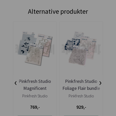
Alternative produkter
‹
›
Pinkfresh Studio
Pinkfresh Studio
Pi
Magnificent
Foliage Flair bundle
C
Magnolia bundle
B
Pinkfresh Studio
Pinkfresh Studio
769,-
929,-