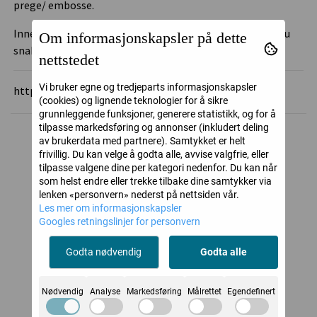
prege/ embosse.
Inneholder seks dies, og sju små strekfigurer/ maur og sju
Om informasjonskapsler på dette
snakkebobler. Mål på figurene er ca 1,5 x 2 cm.
nettstedet
Vi bruker egne og tredjeparts informasjonskapsler
https://mamaelephant.com/
(cookies) og lignende teknologier for å sikre
grunnleggende funksjoner, generere statistikk, og for å
tilpasse markedsføring og annonser (inkludert deling
av brukerdata med partnere). Samtykket er helt
Alternative produkter
frivillig. Du kan velge å godta alle, avvise valgfrie, eller
tilpasse valgene dine per kategori nedenfor. Du kan når
som helst endre eller trekke tilbake dine samtykker via
lenken «personvern» nederst på nettsiden vår.
Les mer om informasjonskapsler
Googles retningslinjer for personvern
Godta nødvendig
Godta alle
Nødvendig
Analyse
Markedsføring
Målrettet
Egendefinert