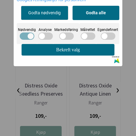
Alternative produkter
Godta nødvendig
Godta alle
Nødvendig
Analyse
Markedsføring
Målrettet
Egendefinert
Bekreft valg
Drevet av
‹
›
Distress Oxide
Distress Oxide
D
Seedless Preserves
Antique Linen
Ranger
Ranger
109,-
109,-
Kjøp
Kjøp