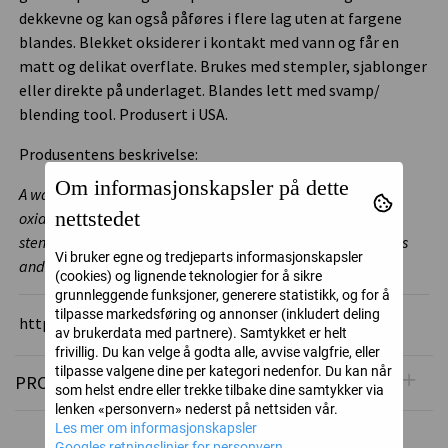
dekkevne og kan også påføres i flere lag uten at fargene
blandes. Blekket oksiderer i kontakt med vann og får en
matt og delikat overflate. Brukes med stempler, sjablonger
eller direkte på underlaget. Blandes lett med svamp/
blending tool. Produsert i USA.
Produsentens beskrivelse:
Om informasjonskapsler på dette
A water-reactive dye & ink pigment fusion that creates an
nettstedet
oxidized effect when sprayed with water. Use with stamps,
stencils and direct to surface. Blend using Ink Blending Tools
Vi bruker egne og tredjeparts informasjonskapsler
and Foam.
(cookies) og lignende teknologier for å sikre
grunnleggende funksjoner, generere statistikk, og for å
tilpasse markedsføring og annonser (inkludert deling
https://rangerink.com/
av brukerdata med partnere). Samtykket er helt
frivillig. Du kan velge å godta alle, avvise valgfrie, eller
tilpasse valgene dine per kategori nedenfor. Du kan når
PRODUSENT
som helst endre eller trekke tilbake dine samtykker via
lenken «personvern» nederst på nettsiden vår.
Les mer om informasjonskapsler
Googles retningslinjer for personvern